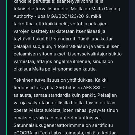
kahdelle perustalle: sääntelyvalvonnalle ja
tekniselle turvallisuudelle. Meillä on Malta Gaming
Authority -lupa MGA/B2C/123/2019, mikä
tarkoittaa, että kaikki pelit, voitot ja pelaajien
varojen käsittely tarkistetaan itsenäisesti ja
täyttävät tiukat EU-standardit. Tämä lupa kattaa
pelaajan suojelun, riitojenratkaisun ja vastuullisen
pelaamisen sitoumukset. Lisensseivalintajuristiktio
varmistaa, että jos ongelma ilmenee, sinulla on
oikaisua Malta peliviranomaisen kautta.
Tekninen turvallisuus on yhtä tiukkaa. Kaikki
tiedonsiirto käyttää 256-bittisen AES SSL -
salausta, samaa standardia kuin pankit. Pelaajien
varoja säilytetään erillisillä tileillä, täysin erillään
operatiivisista tuloista, joten rahasi pysyvät sinun
omaksesi, vaikka olosuhteet muuttuisivat.
Satunnaislukugeneraattorimmme on sertifioitu
eCOGRA ja iTech Labs -toimesta, mikä tarkoittaa,