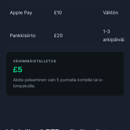
Apple Pay
£10
Välitön
1-3
Pankkisiirto
£20
arkipäivää
VÄHIMMÄISTALLETUS
£5
Aloita pelaaminen vain 5 punnalla korteilla tai e-
lompakoilla.