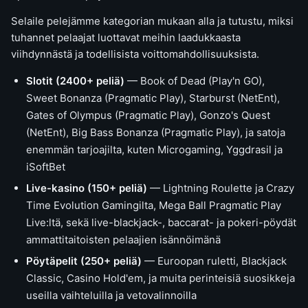
Selaile pelejämme kategorian mukaan alla ja tutustu, miksi
tuhannet pelaajat luottavat meihin laadukkaasta
viihdynnästä ja todellisista voittomahdollisuuksista.
Slotit (2400+ peliä)
— Book of Dead (Play'n GO),
Sweet Bonanza (Pragmatic Play), Starburst (NetEnt),
Gates of Olympus (Pragmatic Play), Gonzo's Quest
(NetEnt), Big Bass Bonanza (Pragmatic Play), ja satoja
enemmän tarjoajilta, kuten Microgaming, Yggdrasil ja
iSoftBet
Live-kasino (150+ peliä)
— Lightning Roulette ja Crazy
Time Evolution Gamingilta, Mega Ball Pragmatic Play
Live:ltä, sekä live-blackjack-, baccarat- ja pokeri-pöydät
ammattitaitoisten pelaajien isännöimänä
Pöytäpelit (250+ peliä)
— Euroopan ruletti, Blackjack
Classic, Casino Hold'em, ja muita perinteisiä suosikkeja
useilla vaihteluilla ja vetovalinnoilla