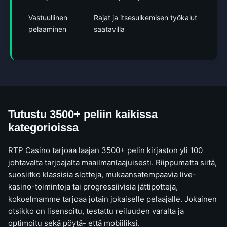
Vastuullinen
Rajat ja itsesulkemisen työkalut
pelaaminen
saatavilla
Tutustu 3500+ peliin kaikissa
kategorioissa
RTP Casino tarjoaa laajan 3500+ pelin kirjaston yli 100
johtavalta tarjoajalta maailmanlaajuisesti. Riippumatta siitä,
suosiitko klassisia slotteja, mukaansatempaavia live-
kasino-toimintoja tai progressiivisia jättipotteja,
kokoelmamme tarjoaa jotain jokaiselle pelaajalle. Jokainen
otsikko on lisensoitu, testattu reiluuden varalta ja
optimoitu sekä pöytä- että mobiiliksi.