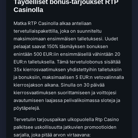
Täydelliset bonus-tarjoukset RTP
Casinolla
Matka RTP Casinolla alkaa anteliaan
tervetuliaispakettilla, joka on suunniteltu
maksimoimaan ensimmäisen talletuksesi. Uudet
pelaajat saavat 150% täsmäyksen bonuksen
enintään 500 EUR:iin ensimmäisellä vähintään 20
EUR:n talletuksella. Tämä tervetulobonus sisältää
35x kierrosvaatimuksen yhdistettyihin talletuksiin
ja bonuksiin, maksimaalisen 5 EUR:n vetovalinnalla
kierrosjakson aikana. Sinulla on 30 päivää
kierrosvaatimuksen suorittamiseen ja voittojesi
avautumiseen laajassa pelivalikoimassa sloteja ja
pöytäpelejä.
Tervetulin tarjouspaikan ulkopuolella Rtp Casino
palkitsee uskollisuutta jatkuvien promootioiden
sarjalla, joka pitää arvon virtaavana: