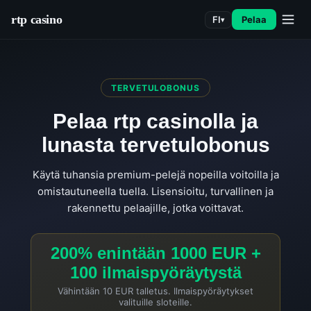
rtp casino
FI
Pelaa
▾
TERVETULOBONUS
Pelaa rtp casinolla ja
lunasta tervetulobonus
Käytä tuhansia premium-pelejä nopeilla voitoilla ja
omistautuneella tuella. Lisensioitu, turvallinen ja
rakennettu pelaajille, jotka voittavat.
200% enintään 1000 EUR +
100 ilmaispyöräytystä
Vähintään 10 EUR talletus. Ilmaispyöräytykset
valituille sloteille.