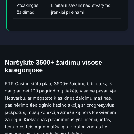
Atsakingas
Limitai ir savaiminės ištvarymo
žaidimas
įrankiai prieinami
Naršykite 3500+ žaidimų visose
kategorijose
RTP Casino siūlo platų 3500+ žaidimų biblioteką iš
daugiau nei 100 pagrindinių tiekėjų visame pasaulyje.
Nesvarbu, ar mėgstate klasikines žaidimų mašinas,
pasinėrimo tiesioginio kazino akciją ar progresyvius
jackpotus, mūsų kolekcija atneša ką nors kiekvienam
žaidėjui. Kiekvienas pavadinimas yra licencijuotas,
testuotas teisingumo atžvilgiu ir optimizuotas tiek
stacionariam, tiek mobiliajam žaidimui.