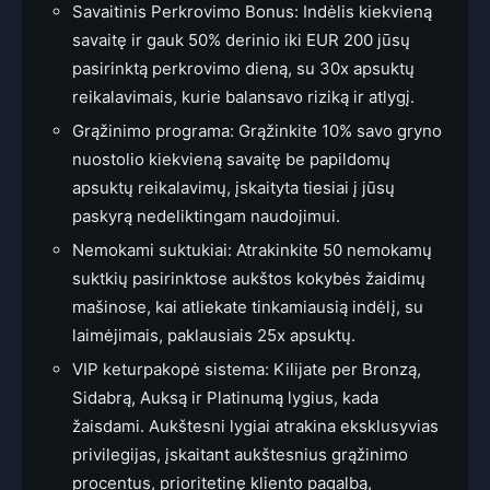
Savaitinis Perkrovimo Bonus: Indėlis kiekvieną
savaitę ir gauk 50% derinio iki EUR 200 jūsų
pasirinktą perkrovimo dieną, su 30x apsuktų
reikalavimais, kurie balansavo riziką ir atlygį.
Grąžinimo programa: Grąžinkite 10% savo gryno
nuostolio kiekvieną savaitę be papildomų
apsuktų reikalavimų, įskaityta tiesiai į jūsų
paskyrą nedeliktingam naudojimui.
Nemokami suktukiai: Atrakinkite 50 nemokamų
suktkių pasirinktose aukštos kokybės žaidimų
mašinose, kai atliekate tinkamiausią indėlį, su
laimėjimais, paklausiais 25x apsuktų.
VIP keturpakopė sistema: Kilijate per Bronzą,
Sidabrą, Auksą ir Platinumą lygius, kada
žaisdami. Aukštesni lygiai atrakina eksklusyvias
privilegijas, įskaitant aukštesnius grąžinimo
procentus, prioritetinę kliento pagalbą,