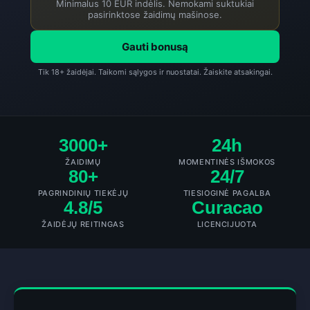
Minimalus 10 EUR indėlis. Nemokami suktukiai
pasirinktose žaidimų mašinose.
Gauti bonusą
Tik 18+ žaidėjai. Taikomi sąlygos ir nuostatai. Žaiskite atsakingai.
3000+
24h
ŽAIDIMŲ
MOMENTINĖS IŠMOKOS
80+
24/7
PAGRINDINIŲ TIEKĖJŲ
TIESIOGINĖ PAGALBA
4.8/5
Curacao
ŽAIDĖJŲ REITINGAS
LICENCIJUOTA