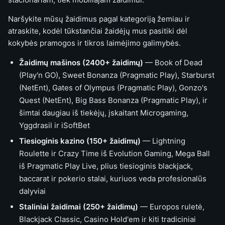
Naršykite mūsų žaidimus pagal kategoriją žemiau ir
atraskite, kodėl tūkstančiai žaidėjų mus pasitiki dėl
kokybės pramogos ir tikros laimėjimo galimybės.
Žaidimų mašinos (2400+ žaidimų)
— Book of Dead
(Play'n GO), Sweet Bonanza (Pragmatic Play), Starburst
(NetEnt), Gates of Olympus (Pragmatic Play), Gonzo's
Quest (NetEnt), Big Bass Bonanza (Pragmatic Play), ir
šimtai daugiau iš tiekėjų, įskaitant Microgaming,
Yggdrasil ir iSoftBet
Tiesioginis kazino (150+ žaidimų)
— Lightning
Roulette ir Crazy Time iš Evolution Gaming, Mega Ball
iš Pragmatic Play Live, plius tiesioginis blackjack,
baccarat ir pokerio stalai, kuriuos veda profesionalūs
dalyviai
Staliniai žaidimai (250+ žaidimų)
— Europos ruletė,
Blackjack Classic, Casino Hold'em ir kiti tradiciniai