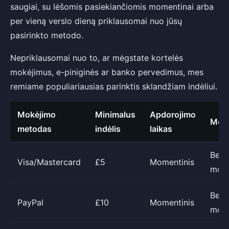
saugiai, su lėšomis pasiekiančiomis momentinai arba
per vieną verslo dieną priklausomai nuo jūsų
pasirinkto metodo.
Nepriklausomai nuo to, ar mėgstate kortelės
mokėjimus, e-piniginės ar banko pervedimus, mes
remiame populiariausias parinktis sklandžiam indėliui.
Mokėjimo
Minimalus
Apdorojimo
Moke
metodas
indėlis
laikas
Be
Visa/Mastercard
£5
Momentinis
moke
Be
PayPal
£10
Momentinis
moke