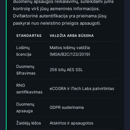
duomenų apsaugos reikalavimų, suteikdami jums
kontrolę virš jūsų asmeninės informacijos.
Dvifaktorinė autentifikacija yra prieinama jūsų
paskyrai nuo neleistino prieigos apsaugoti.
STANDARTAS
VALDŽIA ARBA BŪSENA
Lošimų
Maltos lošimų valdžia
licencija
(MGA/B2C/123/2019)
Duomenų
256 bitų AES SSL
šifravimas
RNG
eCOGRA ir iTech Labs patvirtintas
sertifikavimas
Duomenų
GDPR suderinama
apsauga
Žaidėjų lėšos
Atskirtos ir apsaugotos