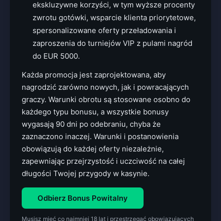
ekskluzywne korzyści, w tym wyższe procenty
zwrotu gotówki, wsparcie klienta priorytetowe,
spersonalizowane oferty przeładowania i
zaproszenia do turniejów VIP z pulami nagród
do EUR 5000.
Każda promocja jest zaprojektowana, aby
nagrodzić zarówno nowych, jak i powracających
graczy. Warunki obrotu są stosowane osobno do
każdego typu bonusu, a wszystkie bonusy
wygasają 90 dni po odebraniu, chyba że
zaznaczono inaczej. Warunki i postanowienia
obowiązują do każdej oferty niezależnie,
zapewniając przejrzystość i uczciwość na całej
długości Twojej przygody w kasynie.
Odbierz Bonus Powitalny
Musisz mieć co najmniej 18 lat i przestrzegać obowiązujących