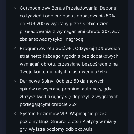
Cotygodniowy Bonus Przeładowania: Deponuj
co tydzień i odbierz bonus dopasowania 50%
do EUR 200 w wybrany przez siebie dzień
przeładowania, z wymaganiami obrotu 30x, aby
zbalansować ryzyko i nagrodę.
Program Zwrotu Gotówki: Odzyskaj 10% swoich
strat netto każdego tygodnia bez dodatkowych
wymagań obrotu, przesyłane bezpośrednio na
Twoje konto do natychmiastowego użytku.
Darmowe Spiny: Odbierz 50 darmowych
spinów na wybrane premium automaty, gdy
złożysz kwalifikujący się depozyt, z wygranych
podlegającymi obrocie 25x.
System Poziomów VIP: Wspinaj się przez
poziomy Brąz, Srebro, Złoto i Platynę w miarę
gry. Wyższe poziomy odblokowują