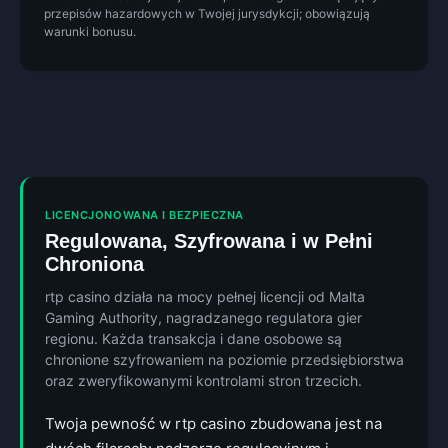
przepisów hazardowych w Twojej jurysdykcji; obowiązują
warunki bonusu.
LICENCJONOWANA I BEZPIECZNA
Regulowana, Szyfrowana i w Pełni
Chroniona
rtp casino działa na mocy pełnej licencji od Malta
Gaming Authority, nagradzanego regulatora gier
regionu. Każda transakcja i dane osobowe są
chronione szyfrowaniem na poziomie przedsiębiorstwa
oraz zweryfikowanymi kontrolami stron trzecich.
Twoja pewność w rtp casino zbudowana jest na