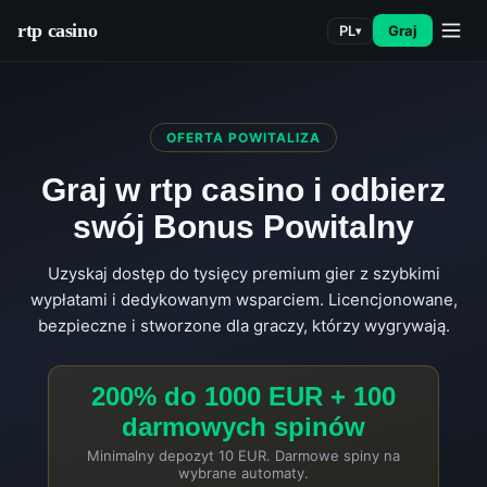
rtp casino
PL
Graj
▾
OFERTA POWITALIZA
Graj w rtp casino i odbierz
swój Bonus Powitalny
Uzyskaj dostęp do tysięcy premium gier z szybkimi
wypłatami i dedykowanym wsparciem. Licencjonowane,
bezpieczne i stworzone dla graczy, którzy wygrywają.
200% do 1000 EUR + 100
darmowych spinów
Minimalny depozyt 10 EUR. Darmowe spiny na
wybrane automaty.