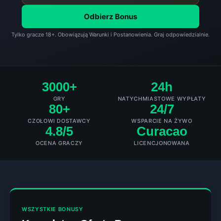
Odbierz Bonus
Tylko gracze 18+. Obowiązują Warunki i Postanowienia. Graj odpowiedzialnie.
3000+
24h
GRY
NATYCHMIASTOWE WYPŁATY
80+
24/7
CZOŁOWI DOSTAWCY
WSPARCIE NA ŻYWO
4.8/5
Curacao
OCENA GRACZY
LICENCJONOWANA
WSZYSTKIE BONUSY